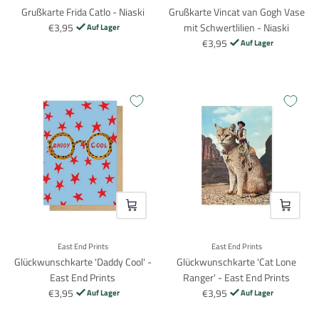
Grußkarte Frida Catlo - Niaski
Grußkarte Vincat van Gogh Vase
€3,95
mit Schwertlilien - Niaski
Auf Lager
€3,95
Auf Lager
VOEG TOE
VOEG TO
East End Prints
East End Prints
Glückwunschkarte 'Daddy Cool' -
Glückwunschkarte 'Cat Lone
East End Prints
Ranger' - East End Prints
€3,95
€3,95
Auf Lager
Auf Lager