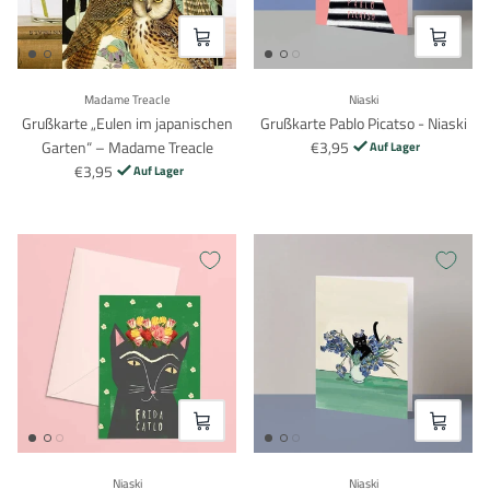
VOEG TOE
VOEG TO
Madame Treacle
Niaski
Grußkarte „Eulen im japanischen
Grußkarte Pablo Picatso - Niaski
Garten“ – Madame Treacle
€3,95
Auf Lager
€3,95
Auf Lager
VOEG TOE
VOEG TO
Niaski
Niaski