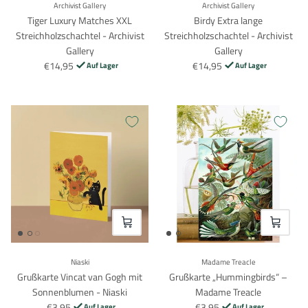
Archivist Gallery
Archivist Gallery
Tiger Luxury Matches XXL
Birdy Extra lange
Streichholzschachtel - Archivist
Streichholzschachtel - Archivist
Gallery
Gallery
€14,95
€14,95
Auf Lager
Auf Lager
VOEG TOE
VOEG TO
Niaski
Madame Treacle
Grußkarte Vincat van Gogh mit
Grußkarte „Hummingbirds“ –
Sonnenblumen - Niaski
Madame Treacle
€3,95
€3,95
Auf Lager
Auf Lager