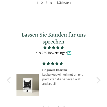
1
2
3
4
·
Nächste »
Lassen Sie Kunden für uns
sprechen
aus 259 Bewertungen
Robot Robby Planet
eke
Leuk nostalgisch model als je de
t
jaren 50 film kent.