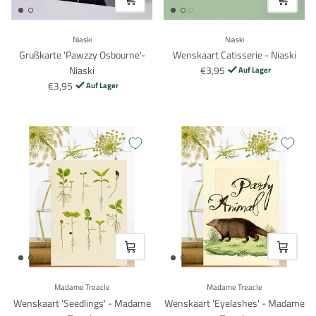
Login
Niaski
Niaski
Grußkarte 'Pawzzy Osbourne'-
Wenskaart Catisserie - Niaski
Niaski
€3,95
Auf Lager
€3,95
Auf Lager
VOEG TOE
VOEG TO
Madame Treacle
Madame Treacle
Wenskaart 'Seedlings' - Madame
Wenskaart 'Eyelashes' - Madame