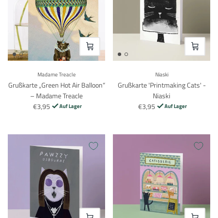
VOEG TOE
VOEG TO
Madame Treacle
Niaski
Grußkarte „Green Hot Air Balloon“
Grußkarte 'Printmaking Cats' -
– Madame Treacle
Niaski
€3,95
€3,95
Auf Lager
Auf Lager
Anmeldung erforderlich
Melden Sie sich bei Ihrem Konto an, um Produkte zu Ihrer
Wunschliste hinzuzufügen und Ihre zuvor gespeicherten
Artikel anzuzeigen.
VOEG TOE
VOEG TO