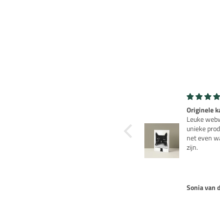
Originele kaarten
Robot Robb
Leuke webwinkel met
Leuk nosta
unieke producten die
als je de ja
net even wat anders
kent.
zijn.
Sonja van den Berg
Rob van Ri
BRENG
DE H