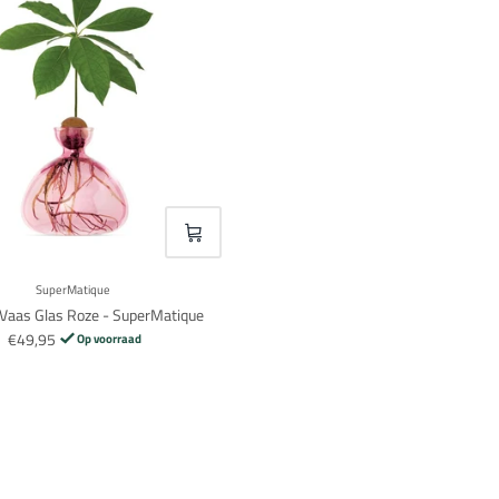
VOEG TOE
SuperMatique
Vaas Glas Roze - SuperMatique
€49,95
Op voorraad
Inloggen vereist
Meld u aan bij uw account om producten aan uw verlanglijst toe te voegen en