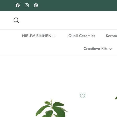
Ga naar inhoud
Facebook
Instagram
Pinterest
Zoeken
NIEUW BINNEN
Quail Ceramics
Keram
Creatieve Kits