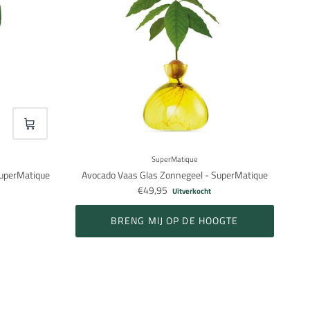
VOEG TOE
SuperMatique
SuperMatique
Avocado Vaas Glas Zonnegeel - SuperMatique
€49,95
Uitverkocht
BRENG MIJ OP DE HOOGTE