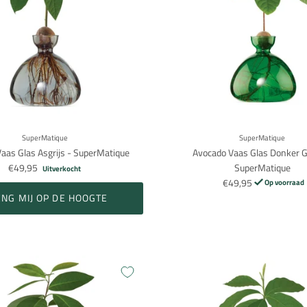
SuperMatique
SuperMatique
aas Glas Asgrijs - SuperMatique
Avocado Vaas Glas Donker G
€49,95
SuperMatique
Uitverkocht
€49,95
Op voorraad
NG MIJ OP DE HOOGTE