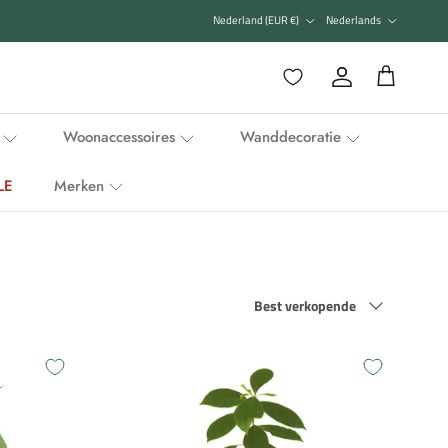
Land/Regio
Taal
Nederland (EUR €)
Nederlands
Favorieten
Account
Winkelwagen
Woonaccessoires
Wanddecoratie
LE
Merken
Sorteer op
Best verkopende