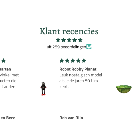
uw eerder opgeslagen artikelen te bekijken.
Login
Klant recencies
uit 259 beoordelingen
y Planet
Groene Kool Aardewerk
lgisch model
Salade Schaal - Au Bain
ren 50 film
Marie
jn
FRANK DU TRE
 MIJ OP
OOGTE