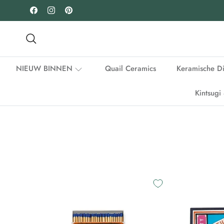
Ga naar inhoud
Facebook
Instagram
Pinterest
Zoeken
NIEUW BINNEN
Quail Ceramics
Keramische D
Kintsug