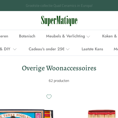
Voor 15.00 uur besteld, binnen 1-2 werkdagen in huis
ieren
Botanisch
Meubels & Verlichting
Koken & 
i & DIY
Cadeau's onder 25€
Laatste Kans
M
Overige Woonaccessoires
62 producten