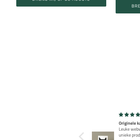
BRE
Originele kaarten
Robot Rob
Leuke webwinkel met
Leuk nosta
unieke producten die
als je de ja