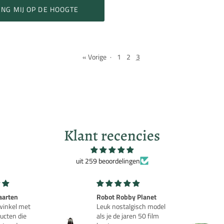
NG MIJ OP DE HOOGTE
« Vorige
·
1
2
3
Klant recencies
uit 259 beoordelingen
by Planet
Groene Kool Aardewerk
lgisch model
Salade Schaal - Au Bain
ren 50 film
Marie