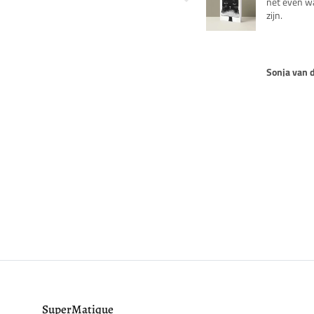
net even wat anders
kent.
zijn.
Sonja van den Berg
Rob van Ri
BRENG
DE H
SuperMatique