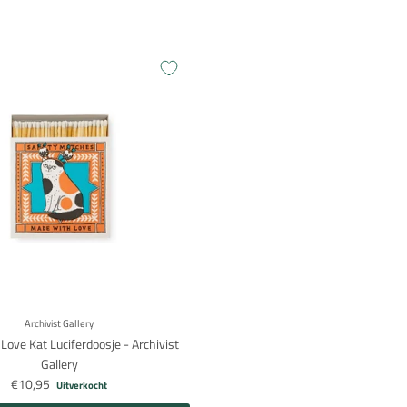
Inloggen vereist
Meld u aan bij uw account om producten aan uw verlanglijst toe te voegen en
uw eerder opgeslagen artikelen te bekijken.
Archivist Gallery
Login
ove Kat Luciferdoosje - Archivist
Gallery
€10,95
Uitverkocht