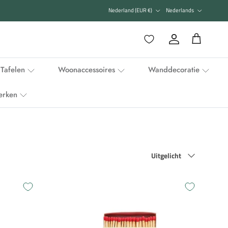
Land/Regio
Taal
Nederland (EUR €)
Nederlands
Favorieten
Account
Winkelwagen
Tafelen
Woonaccessoires
Wanddecoratie
erken
Sorteer op
Uitgelicht