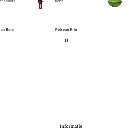
jn
FRANK DU TRE
 MIJ OP
OOGTE
Informatie