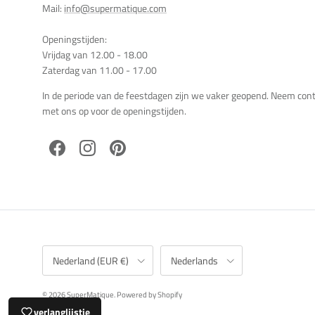
Mail:
info@supermatique.com
Openingstijden:
Vrijdag van 12.00 - 18.00
Zaterdag van 11.00 - 17.00
In de periode van de feestdagen zijn we vaker geopend. Neem con
met ons op voor de openingstijden.
Facebook
Instagram
Pinterest
Land/Regio
Taal
Nederland (EUR €)
Nederlands
© 2026
SuperMatique
.
Powered by Shopify
verlanglijstje