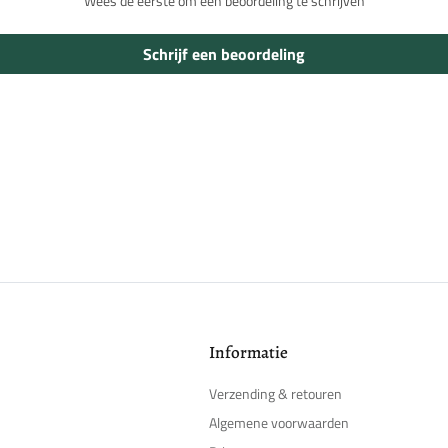
Wees de eerste om een beoordeling te schrijven
Inloggen vereist
Meld u aan bij uw account om producten aan uw verlanglijst toe te voegen en
Schrijf een beoordeling
uw eerder opgeslagen artikelen te bekijken.
Login
Informatie
Verzending & retouren
Algemene voorwaarden