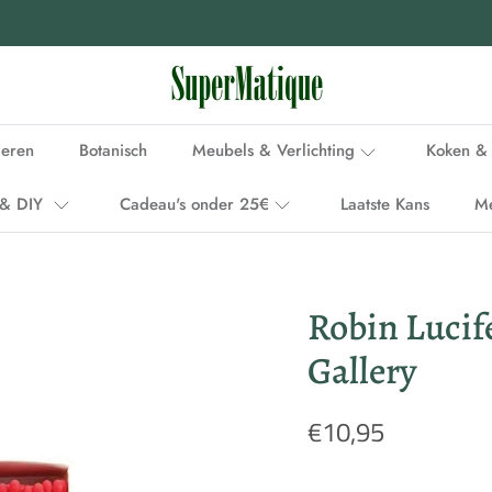
Voor 15.00 uur besteld, binnen 1-2 werkdagen in huis
ieren
Botanisch
Meubels & Verlichting
Koken & 
i & DIY
Cadeau's onder 25€
Laatste Kans
M
Robin Lucife
Gallery
€10,95