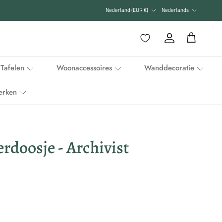
Land/Regio
Taal
Nederland (EUR €)
Nederlands
Favorieten
Account
Winkelwagen
Tafelen
Woonaccessoires
Wanddecoratie
erken
rdoosje - Archivist