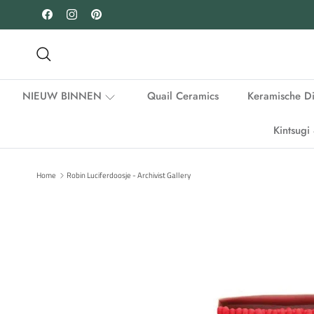
Ga naar inhoud
Facebook
Instagram
Pinterest
Zoeken
NIEUW BINNEN
Quail Ceramics
Keramische D
Kintsug
Home
Robin Luciferdoosje - Archivist Gallery