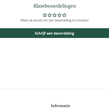
Klantbeoordelingen
Inloggen vereist
Wees de eerste om een beoordeling te schrijven
Meld u aan bij uw account om producten aan uw verlanglijst toe te voegen en
uw eerder opgeslagen artikelen te bekijken.
Schrijf een beoordeling
Login
Informatie