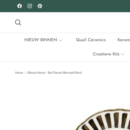
Ga naar inhoud
Facebook
Instagram
Pinterest
Zoeken
NIEUW BINNEN
Quail Ceramics
Keram
Creatieve Kits
Home
Bitossi Home - Bel Paese Mermaid Bord