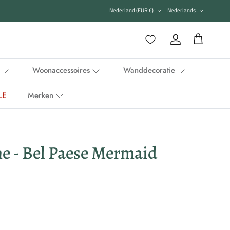
Land/Regio
Taal
Nederland (EUR €)
Nederlands
Favorieten
Account
Winkelwagen
Woonaccessoires
Wanddecoratie
LE
Merken
e - Bel Paese Mermaid