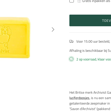
Gratis inpakken als
TOE
Volgende
Voor 15.00 uur besteld,
Afhaling is beschikbaar bij 
2 op voorraad, klaar vo
Beschrijving
Het Britse merk Archivist Ga
luciferdoosjes
, is nu een sa
getalenteerde zeepmaker in 
'Savon d'Archivist' (pakkend 