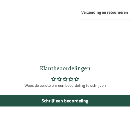
Verzending en retourneren
Inloggen vereist
Meld u aan bij uw account om producten aan uw verlanglijst toe te voegen en
uw eerder opgeslagen artikelen te bekijken.
Klantbeoordelingen
Login
Wees de eerste om een beoordeling te schrijven
Schrijf een beoordeling