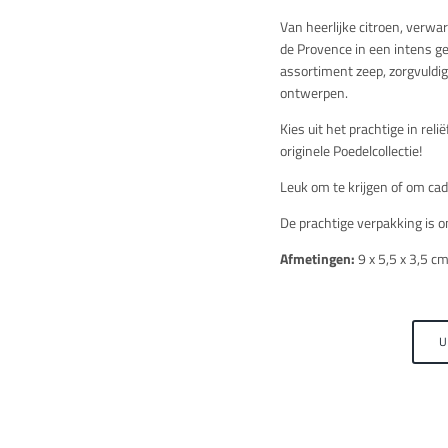
Van heerlijke citroen, verw
de Provence in een intens ge
assortiment zeep, zorgvuldi
ontwerpen.
Kies uit het prachtige in rel
originele Poedelcollectie!
Leuk om te krijgen of om cad
De prachtige verpakking is o
Afmetingen:
9 x 5,5 x 3,5 c
U