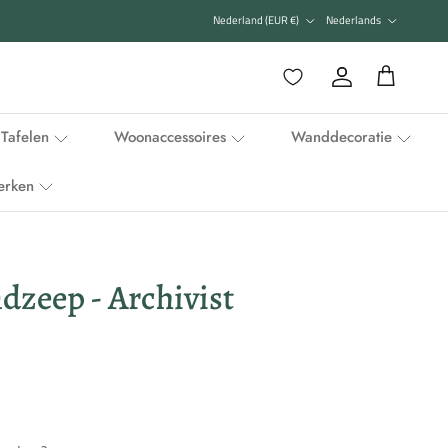
Land/Regio
Taal
Nederland (EUR €)
Nederlands
Favorieten
Account
Winkelwagen
Tafelen
Woonaccessoires
Wanddecoratie
erken
dzeep - Archivist