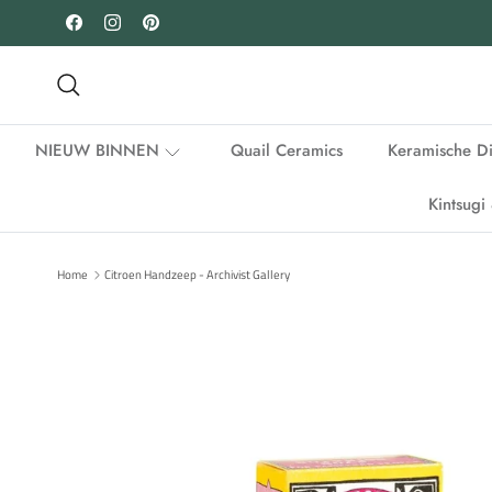
Ga naar inhoud
Facebook
Instagram
Pinterest
Zoeken
NIEUW BINNEN
Quail Ceramics
Keramische D
Kintsug
Home
Citroen Handzeep - Archivist Gallery