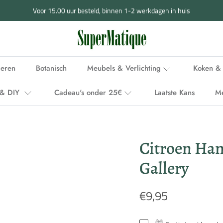
Voor 15.00 uur besteld, binnen 1-2 werkdagen in huis
ieren
Botanisch
Meubels & Verlichting
Koken & 
i & DIY
Cadeau's onder 25€
Laatste Kans
M
Citroen Han
Gallery
€9,95