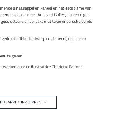
armende sinaasappel en kaneel en het escapisme van
urende zeep lanceert Archivist Gallery nu een eigen
g geselecteerd en verpakt met twee onderscheidende
iëf gedrukte Olifantontwerp en de heerlijk gekke en
eau te geven!
ntworpen door de illustratrice Charlotte Farmer.
m
ITKLAPPEN
INKLAPPEN