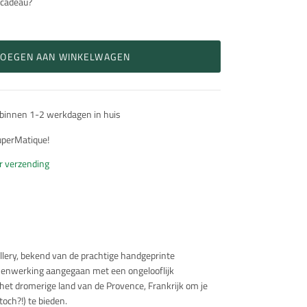
 cadeau?
VOEGEN AAN WINKELWAGEN
 binnen 1-2 werkdagen in huis
SuperMatique!
or verzending
llery, bekend van de prachtige handgeprinte
menwerking aangegaan met een ongelooflijk
het dromerige land van de Provence, Frankrijk om je
toch?!) te bieden.