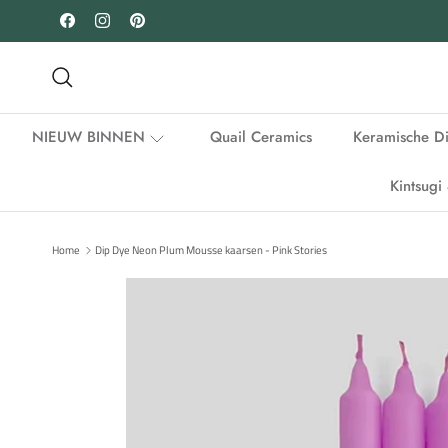
Ga naar inhoud
Facebook
Instagram
Pinterest
Zoeken
NIEUW BINNEN
Quail Ceramics
Keramische D
Kintsug
Home
Dip Dye Neon Plum Mousse kaarsen - Pink Stories