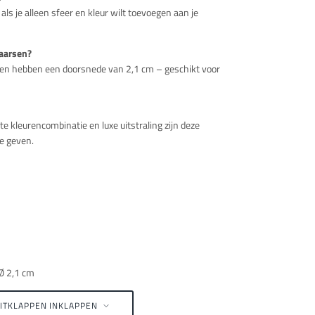
 als je alleen sfeer en kleur wilt toevoegen aan je
kaarsen?
 en hebben een doorsnede van 2,1 cm – geschikt voor
e kleurencombinatie en luxe uitstraling zijn deze
e geven.
 Ø 2,1 cm
ITKLAPPEN
INKLAPPEN