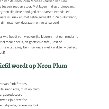
nten van de Neon Plum Mousse kaarsen van Pink
s tussen zoet en stoer. Met lagen in diep pruimpaars,
ntgroen zijn deze hand gedipte kaarsen een visueel
e kaars is uniek en met liefde gemaakt in Zuid-Duitsland,
i zijn, maar ook duurzaam en verantwoord
or wie houdt van vrouwelijke kleuren met een moderne
tiel maar speels, en geeft elke tafel, kast of
e uitstraling. Een fluo kaars met karakter – perfect
elf.
iefd wordt op Neon Plum
n van Pink Stories
lila, neon roze, mint en plum
aal geproduceerd
 twee zijn hetzelfde
n stijlvolle, dromerige look