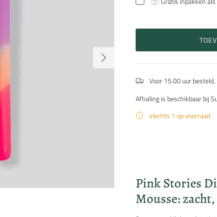
Gratis inpakken als
TOE
Volgende
Voor 15.00 uur besteld,
Afhaling is beschikbaar bij 
slechts 1 op voorraad
Beschrijving
Pink Stories D
Mousse: zacht, 