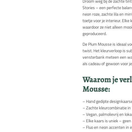
Droom weg bij de zachte ti
Stories – een perfecte balan
neon roze, zachte lila en mi
toetje voor je interieur. Elk
waardoor ze niet alleen moo
geproduceerd.
De Plum Mousse is ideaal vo
twist. Het kleurverloop is sub
vensterbank meteen een warm
als cadeau of gewoon voor jez
Waarom je verl
Mousse:
– Hand gedipte designkaarse
– Zachte kleurcombinatie in 
– Vegan, palmolievrij en lok
– Elke kaars is uniek – geen
– Fluo en neon accenten in ee