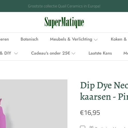
Voor 15.00 uur besteld, binnen 1-2 werkdagen in huis
ieren
Botanisch
Meubels & Verlichting
Koken & 
i & DIY
Cadeau's onder 25€
Laatste Kans
M
Dip Dye Ne
kaarsen - Pi
€16,95