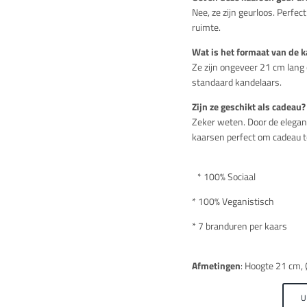
Nee, ze zijn geurloos. Perfect
ruimte.
Wat is het formaat van de 
Ze zijn ongeveer 21 cm lang
standaard kandelaars.
Zijn ze geschikt als cadeau?
Zeker weten. Door de elegant
Inloggen vereist
kaarsen perfect om cadeau t
Meld u aan bij uw account om producten aan uw verlanglijst toe te voegen en
* 100% Sociaal
uw eerder opgeslagen artikelen te bekijken.
Login
* 100% Veganistisch
* 7 branduren per kaars
Afmetingen
: Hoogte 21 cm,
U