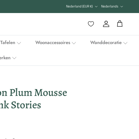
Land/Regio
Taal
Nederland (EUR €)
Nederlands
Favorieten
Account
Winkelwagen
Tafelen
Woonaccessoires
Wanddecoratie
erken
on Plum Mousse
nk Stories