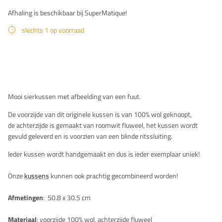
Afhaling is beschikbaar bij SuperMatique!
slechts 1 op voorraad
Beschrijving
Mooi sierkussen met afbeelding van een fuut.
De
voorzijde van dit originele kussen is van
100% wol geknoopt,
de
achterzijde is gemaakt van roomwit fluweel, het kussen wordt
gevuld geleverd en is voorzien van een blinde ritssluiting.
Ieder kussen wordt handgemaakt en dus is ieder exemplaar uniek!
Onze
kussens
kunnen ook prachtig gecombineerd worden!
Afmetingen
:
50.8 x 30.5
cm
Materiaal
: voorzijde 100% wol, achterzijde
fluweel