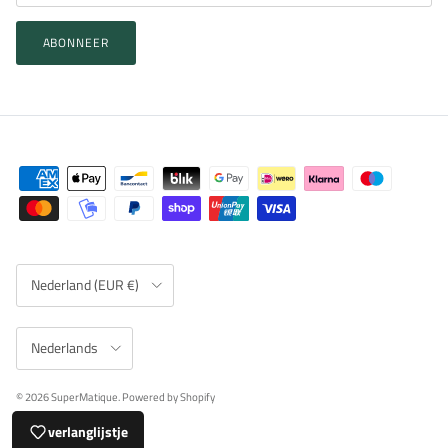
ABONNEER
Land/Regio
Nederland (EUR €)
Taal
Nederlands
© 2026
SuperMatique
.
Powered by Shopify
verlanglijstje