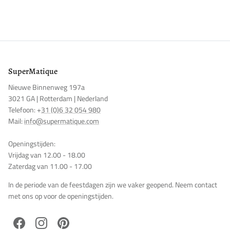
Inloggen vereist
Meld u aan bij uw account om producten aan uw verlanglijst
toe te voegen en uw eerder opgeslagen artikelen te bekijken.
Login
SuperMatique
Nieuwe Binnenweg 197a
3021 GA | Rotterdam | Nederland
Telefoon: +
31 (0)6 32 054 980
Mail:
info@supermatique.com
Openingstijden:
Vrijdag van 12.00 - 18.00
Zaterdag van 11.00 - 17.00
In de periode van de feestdagen zijn we vaker geopend. Neem contact
met ons op voor de openingstijden.
Facebook
Instagram
Pinterest