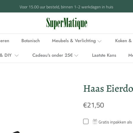
Voor 15.00 uur besteld, binnen 1-2 werkdagen in huis
ieren
Botanisch
Meubels & Verlichting
Koken & 
i & DIY
Cadeau's onder 25€
Laatste Kans
M
Haas Eierdo
€21,50
Gratis inpakken als