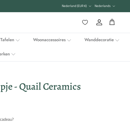
Land/Regio
Taal
Nederland (EUR €)
Nederlands
Favorieten
Account
Winkelwagen
Tafelen
Woonaccessoires
Wanddecoratie
erken
pje - Quail Ceramics
 cadeau?