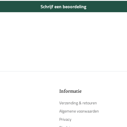
Schrijf een beoordeling
Meld u aan bij uw account om producten aan uw verlanglijst toe te voegen en
uw eerder opgeslagen artikelen te bekijken.
Login
Informatie
Verzending & retouren
Algemene voorwaarden
Privacy