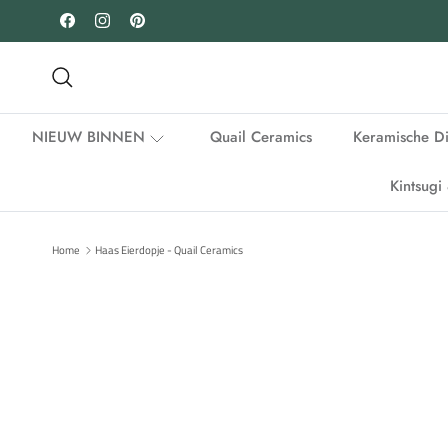
Ga naar inhoud
Facebook
Instagram
Pinterest
Zoeken
NIEUW BINNEN
Quail Ceramics
Keramische D
Kintsug
Home
Haas Eierdopje - Quail Ceramics