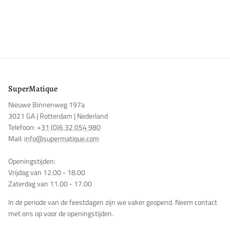
Inloggen vereist
Meld u aan bij uw account om producten aan uw verlanglijst
toe te voegen en uw eerder opgeslagen artikelen te bekijken.
Login
SuperMatique
Nieuwe Binnenweg 197a
3021 GA | Rotterdam | Nederland
Telefoon: +
31 (0)6 32 054 980
Mail:
info@supermatique.com
Openingstijden:
Vrijdag van 12.00 - 18.00
Zaterdag van 11.00 - 17.00
In de periode van de feestdagen zijn we vaker geopend. Neem contact
met ons op voor de openingstijden.