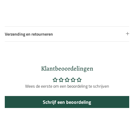
Verzending en retourneren
Inloggen vereist
Klantbeoordelingen
Meld u aan bij uw account om producten aan uw verlanglijst
toe te voegen en uw eerder opgeslagen artikelen te bekijken.
Wees de eerste om een beoordeling te schrijven
Login
Schrijf een beoordeling