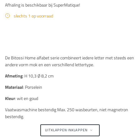
Afhaling is beschikbaar bij SuperMatique!
slechts 1 op voorraad
Beschrijving
De Bitossi Home alfabet serie combineert iedere letter met steeds een
andere vorm mok en een verschillend lettertype.
Afmeting
:
H 10,3 Ø 8,2 cm
Materiaal
: Porselein
Kleur
: wit en goud
Vaatwasmachine bestendig Max. 250 wasbeurten, n
iet magnetron
bestendig.
UITKLAPPEN
INKLAPPEN