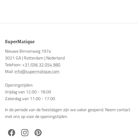
Inloggen vereist
Meld u aan bij uw account om producten aan uw verlanglijst
toe te voegen en uw eerder opgeslagen artikelen te bekijken.
Login
SuperMatique
Nieuwe Binnenweg 197a
3021 GA | Rotterdam | Nederland
Telefoon: +
31 (0)6 32 054 980
Mail:
info@supermatique.com
Openingstijden:
Vrijdag van 12.00 - 18.00
Zaterdag van 11.00 - 17.00
In de periode van de feestdagen zijn we vaker geopend. Neem contact
met ons op voor de openingstijden.
Facebook
Instagram
Pinterest