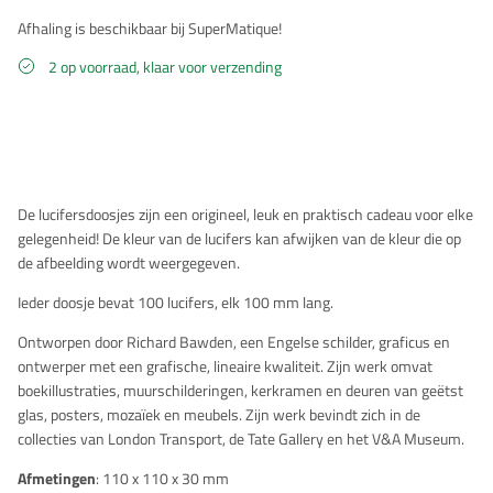
Afhaling is beschikbaar bij SuperMatique!
2 op voorraad, klaar voor verzending
Beschrijving
De lucifersdoosjes zijn een origineel, leuk en praktisch cadeau voor elke
gelegenheid! De kleur van de lucifers kan afwijken van de kleur die op
de afbeelding wordt weergegeven.
Ieder doosje bevat 100 lucifers, elk 100 mm lang.
Ontworpen door Richard Bawden, een Engelse schilder, graficus en
ontwerper met een grafische, lineaire kwaliteit. Zijn werk omvat
boekillustraties, muurschilderingen, kerkramen en deuren van geëtst
glas, posters, mozaïek en meubels. Zijn werk bevindt zich in de
collecties van London Transport, de Tate Gallery en het V&A Museum.
Afmetingen
: 110 x 110 x 30 mm