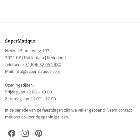
Meld u aan bij uw account om producten aan uw verlanglijst
toe te voegen en uw eerder opgeslagen artikelen te bekijken.
Login
SuperMatique
Nieuwe Binnenweg 197a
3021 GA | Rotterdam | Nederland
Telefoon: +
31 (0)6 32 054 980
Mail:
info@supermatique.com
Openingstijden:
Vrijdag van 12.00 - 18.00
Zaterdag van 11.00 - 17.00
In de periode van de feestdagen zijn we vaker geopend. Neem contact
met ons op voor de openingstijden.
Facebook
Instagram
Pinterest