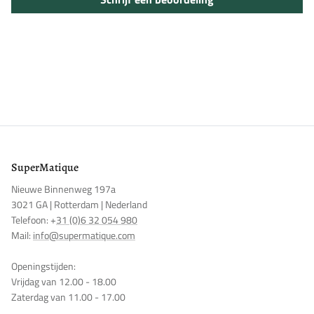
Inloggen vereist
Meld u aan bij uw account om producten aan uw verlanglijst
toe te voegen en uw eerder opgeslagen artikelen te bekijken.
Login
SuperMatique
Nieuwe Binnenweg 197a
3021 GA | Rotterdam | Nederland
Telefoon: +
31 (0)6 32 054 980
Mail:
info@supermatique.com
Openingstijden:
Vrijdag van 12.00 - 18.00
Zaterdag van 11.00 - 17.00